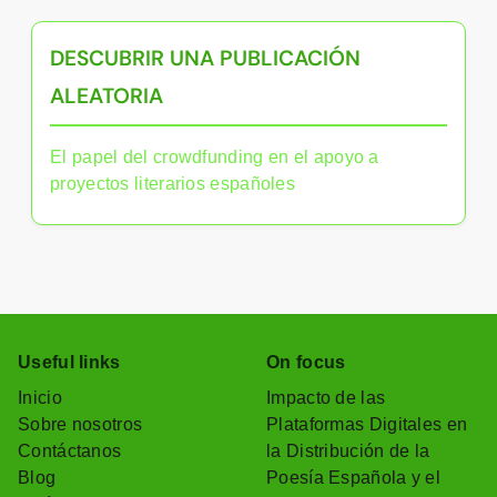
DESCUBRIR UNA PUBLICACIÓN
ALEATORIA
El papel del crowdfunding en el apoyo a
proyectos literarios españoles
Useful links
On focus
Inicio
Impacto de las
Sobre nosotros
Plataformas Digitales en
Contáctanos
la Distribución de la
Blog
Poesía Española y el