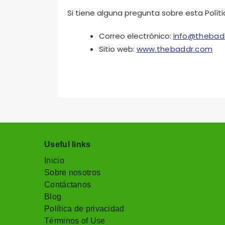
Si tiene alguna pregunta sobre esta Polít
Correo electrónico:
info@thebad
Sitio web:
www.thebaddr.com
Useful links
Inicio
Sobre nosotros
Contáctanos
Blog
Política de privacidad
Términos of Use