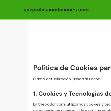
aceptolascondiciones.com
Skip to content
Política de Cookies pa
Última actualización: [Insertar Fecha]
1. Cookies y Tecnologías d
En thebaddr.com, utilizamos cookies y te
experiencia en nuestro sitio web. Las co