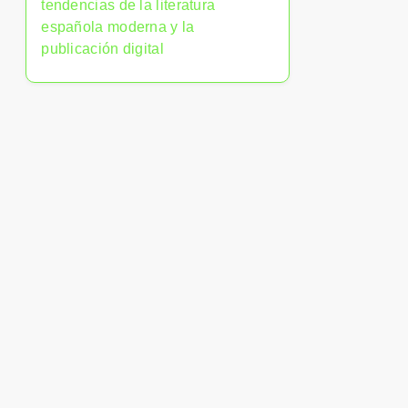
tendencias de la literatura
española moderna y la
publicación digital